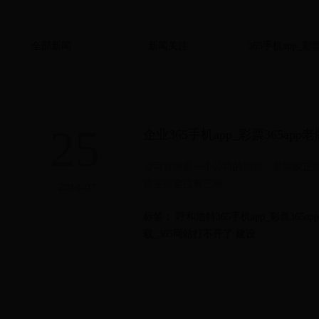
全部新闻
新闻关注
365手机app_彩
365app老版本软
_365网站打不开了
25
公司官网是一个公司的脸面，是每家正
其主要定位有三种，
2014-07
标签：
呼和浩特365手机app_彩票365a
载_365网站打不开了 建设