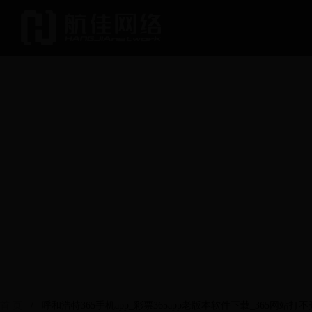
首 页
/ 呼和浩特365手机app_彩票365app老版本软件下载_365网站打