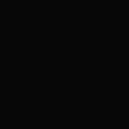
网络的影响力不断拓展，也加快了企业
对这样的状态，企业想要谋求发展，在
2013-10
状，或者是寻求突破，好的方式就是在网络
标签：
呼和浩特365手机app_彩票365a
载_365网站打不开了 建设