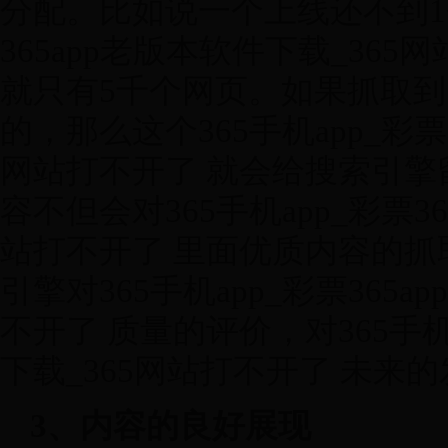
分配。比如说一个上线还不到1个
365app老版本软件下载_36
就只有5千个网页。如果抓取
的，那么这个365手机app_彩票3
网站打不开了 就会给搜索引
容不但会对365手机app_彩票36
站打不开了 里面优质内容的
引擎对365手机app_彩票365a
不开了 质量的评价，对365手机a
下载_365网站打不开了 未来
3、内容的良好展现