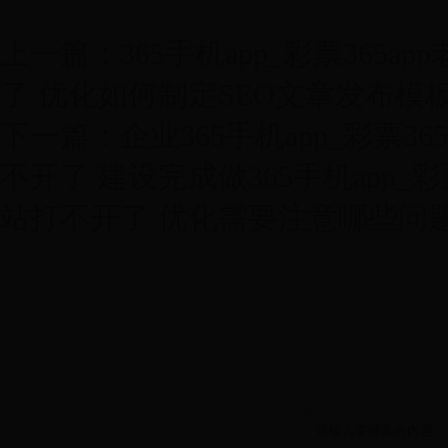
上一篇：
365手机app_彩票365
了 优化如何制定SEO文章发布模
下一篇：
企业365手机app_彩票3
不开了 建设完成做365手机app_彩
站打不开了 优化需要注意哪些问