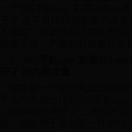
一个365手机app_彩票365ap
开了 是不是比较成熟靠的就是
不稳定，新老路径之间又无法
流量下降，严重的时候甚还会
2、365手机app_彩票365
开了 的内容质量
现在是一个信息大爆炸的时
千上万个新出现的365手机app
_365网站打不开了 ，所以
库。因此对于级别不一样的站